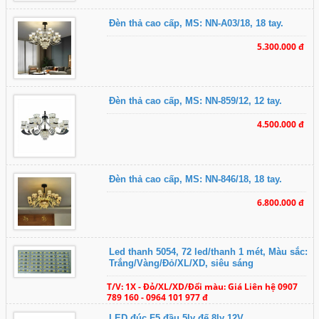
Đèn thả cao cấp, MS: NN-A03/18, 18 tay.
5.300.000 đ
Đèn thả cao cấp, MS: NN-859/12, 12 tay.
4.500.000 đ
Đèn thả cao cấp, MS: NN-846/18, 18 tay.
6.800.000 đ
Led thanh 5054, 72 led/thanh 1 mét, Màu sắc:
Trắng/Vàng/Đỏ/XL/XD, siêu sáng
T/V: 1X - Đỏ/XL/XD/Đổi màu: Giá Liên hệ 0907
789 160 - 0964 101 977 đ
LED đúc F5 đầu 5ly đế 8ly 12V