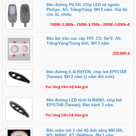
Đèn đường FILSH. Chip LED và nguồn
Philips. AS: Trắng/Vàng. BH 5 năm. Giá tốt
cho SL nhiều
100W: 2.380k - 150W: 2.750k - 200W: 3.890k đ
Đèn âm trần cao cấp THT. CS: 5w*2. AS:
Trắng/Vàng/Trung tính. BH 3 năm.
225.000 đ
Đèn đường h.lá RAYON, chip led EPISTAR
(Taiwan). BH 2 năm (1 năm đổi mới).
Vui lòng liên hệ báo giá
Đèn đường LED hình lá MANO, chip led
EPISTAR (Taiwan). Bảo hành 2 năm.
Vui lòng liên hệ báo giá
Đèn mâm led 3 chế độ ánh sáng MH-160,
MS: M8047, KT: Ø600mm. BH 1 năm.