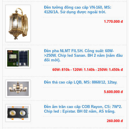
Đèn tường đồng cao cấp VN-160, MS:
4126/1A. Sử dụng được ngoài trời.
1.770.000 đ
Đèn pha NLMT FILSH. Công suất: 60W-
>250W. Chip led Sanan. BH 2 năm (năm đầu
đổi mới).
60W: 810k - 120W: 1.140k - 250W: 1.450k đ
Đèn thả cao cấp LQB, MS: 8868/12, 12tay.
5.600.000 đ
Đèn âm trần cao cấp COB Rayon, CS: 7W*2.
Chip led : Epistar. BH 02 năm, AS trắng.
260.000 đ