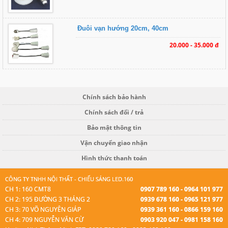
Đuôi vạn hướng 20cm, 40cm
20.000 - 35.000 đ
Chính sách bảo hành
Chính sách đổi / trả
Bảo mật thông tin
Vận chuyển giao nhận
Hình thức thanh toán
CÔNG TY TNHH NỘI THẤT - CHIẾU SÁNG LED.160
CH 1: 160 CMT8
0907 789 160 - 0964 101 977
CH 2: 195 ĐƯỜNG 3 THÁNG 2
0939 678 160 - 0965 121 977
CH 3: 70 VÕ NGUYÊN GIÁP
0939 361 160 - 0866 159 160
CH 4: 709 NGUYỄN VĂN CỪ
0903 920 047 - 0981 158 160