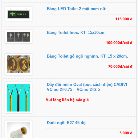
Bảng LED Toilet 2 mặt nam nữ.
115.000 đ
Bảng Toilet Inox. KT: 15x30cm.
100.000đ/cái đ
Bảng Toilet gỗ ngộ nghĩnh. KT: 15 x 20cm.
70.000đ/cái đ
Dây đôi mềm Oval (bọc cách điện) CADIVI
VCmo 2×0.75 – VCmo 2×2.5
Vui lòng liên hệ báo giá
Đuôi ngồi E27 45 độ
5.000 đ