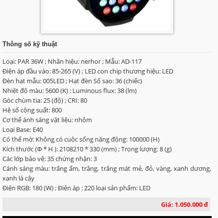
Thông số kỹ thuật
Loại: PAR 36W ; Nhãn hiệu: nerhor ; Mẫu: AD-117
Điện áp đầu vào: 85-265 (V) ; LED con chip thương hiệu: LED
Đèn hạt mẫu: 005LED ; Hạt đèn Số sao: 36 (chiếc)
Nhiệt độ màu: 5600 (K) ; Luminous flux: 38 (lm)
Góc chùm tia: 25 (độ) ; CRI: 80
Hệ số công suất: 800
Cơ thể ánh sáng vật liệu: nhôm
Loại Base: E40
Có thể mờ: Không có cuộc sống năng động: 100000 (H)
Kích thước (Φ * H ): 2108210 * 330 (mm) ; Trọng lượng: 8 (g)
Các lớp bảo vệ: 35 chứng nhận: 3
Cánh sáng màu: trắng ấm, trắng, trắng mát mẻ, đỏ, vàng, xanh dương,
xanh lá cây
Điện RGB: 180 (W) ; Điện áp : 220 loại sản phẩm: LED
Giá: 1.050.000 đ