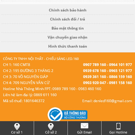
Chính sách bảo hành
Chính sách đổi / trả
Bảo mật thông tin
Vận chuyển giao nhận
Hình thức thanh toán
CÔNG TY TNHH NỘI THẤT - CHIẾU SÁNG LED.160
CH 1: 160 CMT8
0907 789 160 - 0964 101 977
CH 2: 195 ĐƯỜNG 3 THÁNG 2
0939 678 160 - 0965 121 977
CH 3: 70 VÕ NGUYÊN GIÁP
0939 361 160 - 0866 159 160
CH 4: 709 NGUYỄN VĂN CỪ
0903 920 047 - 0981 158 160
Hotline Nhà Thông Minh FPT: 0989 789 160 - 0983 460 160
Liên hệ làm đại lý: 0869 611 160
Mã số thuế: 1801646372
Email: denled160@gmail.com
© Bản quyền thuộc Led 160.
Cơ sở 1
Cở sở 2
Gửi Email
Gọi Hotline