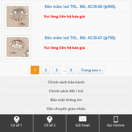
Đèn mâm led TKL. Mã: AC30-68 (ɸ900).
Vui lòng liên hệ báo giá
Đèn mâm led TKL. Mã: AC30-67 (ɸ750).
Vui lòng liên hệ báo giá
1
2
3
…
5
Trang sau »
Chính sách bảo hành
Chính sách đổi / trả
Bảo mật thông tin
Vận chuyển giao nhận
Hình thức thanh toán
Cơ sở 1
Cở sở 2
Gửi Email
Gọi Hotline
CÔNG TY TNHH NỘI THẤT - CHIẾU SÁNG LED.160