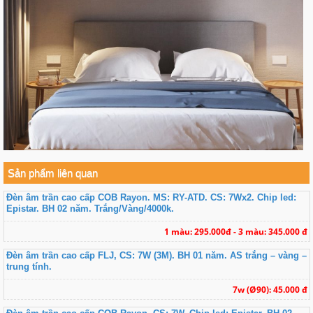
Sản phẩm liên quan
Đèn âm trần cao cấp COB Rayon. MS: RY-ATD. CS: 7Wx2. Chip led:
Epistar. BH 02 năm. Trắng/Vàng/4000k.
1 màu: 295.000đ - 3 màu: 345.000 đ
Đèn âm trần cao cấp FLJ, CS: 7W (3M). BH 01 năm. AS trắng – vàng –
trung tính.
7w (Ø90): 45.000 đ