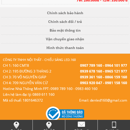
7W: 260.000đ - 12W: 330.000 đ
Chính sách bảo hành
Chính sách đổi / trả
Bảo mật thông tin
Vận chuyển giao nhận
Hình thức thanh toán
CÔNG TY TNHH NỘI THẤT - CHIẾU SÁNG LED.160
CH 1: 160 CMT8
0907 789 160 - 0964 101 977
CH 2: 195 ĐƯỜNG 3 THÁNG 2
0939 678 160 - 0965 121 977
CH 3: 70 VÕ NGUYÊN GIÁP
0939 361 160 - 0866 159 160
CH 4: 709 NGUYỄN VĂN CỪ
0903 920 047 - 0981 158 160
Hotline Nhà Thông Minh FPT: 0989 789 160 - 0983 460 160
Liên hệ làm đại lý: 0869 611 160
Mã số thuế: 1801646372
Email: denled160@gmail.com
© Bản quyền thuộc Led 160.