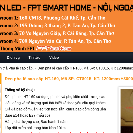
Dịch vụ
Tin tức
Video
n thả Pha lê cao cấp.
»
Đèn pha lê cao cấp HT-160, Mã SP: CT8015. KT: 1200m
Đèn pha lê cao cấp HT-160, Mã SP: CT8015. KT: 1200mmxH300
Thông số kỹ thuật
Đèn pha lê HT-160 sử dụng pha lê và phụ kiện chất lượng cao,
kiểu dáng và số lượng quả thả thiết kế theo yêu cầu quý khách.
Giá đã bao gồm đèn led tích hợp sẵn, chưa bao gồm bóng đèn
ứ
đuôi E14 hoặc E27 (nếu có)
Hàng chất lượng cao, Bảo hành 1 năm.
Lắp đặt miễn phí trong bán kính 10km.