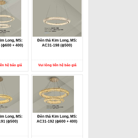
im Long, MS:
Đèn thả Kim Long, MS:
(ɸ600 + 400)
AC31-198 (ɸ500)
iên hệ báo giá
Vui lòng liên hệ báo giá
im Long, MS:
Đèn thả Kim Long, MS:
91 (ɸ500)
AC31-192 (ɸ600 + 400)