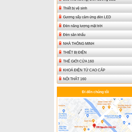
Thiết bị vệ sinh
Gương sấy cảm ứng đèn LED
Đèn năng lượng mặt trời
Đèn sân khấu
NHÀ THÔNG MINH
THIẾT BỊ ĐIỆN
THẾ GIỚI CỬA 160
KHOÁ ĐIỆN TỬ CAO CẤP
NỘI THẤT 160
Đi đến chúng tôi