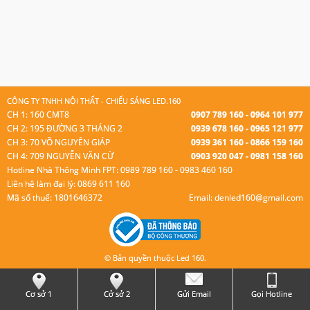
CÔNG TY TNHH NỘI THẤT - CHIẾU SÁNG LED.160
CH 1: 160 CMT8
0907 789 160 - 0964 101 977
CH 2: 195 ĐƯỜNG 3 THÁNG 2
0939 678 160 - 0965 121 977
CH 3: 70 VÕ NGUYÊN GIÁP
0939 361 160 - 0866 159 160
CH 4: 709 NGUYỄN VĂN CỪ
0903 920 047 - 0981 158 160
Hotline Nhà Thông Minh FPT: 0989 789 160 - 0983 460 160
Liên hệ làm đại lý: 0869 611 160
Mã số thuế: 1801646372
Email: denled160@gmail.com
© Bản quyền thuộc Led 160.
Cơ sở 1
Cở sở 2
Gửi Email
Gọi Hotline