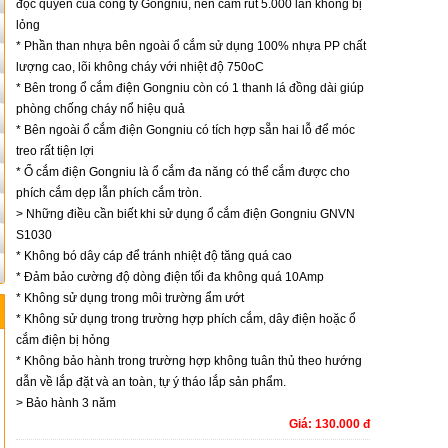
độc quyền của công ty Gongniu, nên cắm rút 5.000 lần không bị
lỏng
* Phần than nhựa bên ngoài ổ cắm sử dụng 100% nhựa PP chất
lượng cao, lõi không cháy với nhiệt độ 750oC
* Bên trong ổ cắm điện Gongniu còn có 1 thanh lá đồng dài giúp
phòng chống cháy nổ hiệu quả
* Bên ngoài ổ cắm điện Gongniu có tích hợp sẵn hai lỗ để móc
treo rất tiện lợi
* Ổ cắm điện Gongniu là ổ cắm đa năng có thể cắm được cho
phích cắm dẹp lẫn phích cắm tròn.
> Những điều cần biết khi sử dụng ổ cắm điện Gongniu GNVN
S1030
* Không bó dây cáp để tránh nhiệt độ tăng quá cao
* Đảm bảo cường độ dòng điện tối đa không quá 10Amp
* Không sử dụng trong môi trường ẩm ướt
* Không sử dụng trong trường hợp phích cắm, dây điện hoặc ổ
cắm điện bị hỏng
* Không bảo hành trong trường hợp không tuân thủ theo hướng
dẫn về lắp đặt và an toàn, tự ý tháo lắp sản phẩm.
> Bảo hành 3 năm
Giá: 130.000 đ