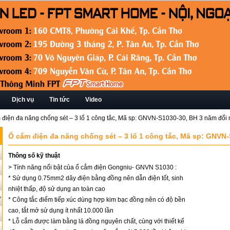
Dịch vụ
Tin tức
Video
 điện đa năng chống sét – 3 lổ 1 công tắc, Mã sp: GNVN-S1030-30, BH 3 năm đổi 
Ổ cắm điện đa năng chống sét – 3 lổ 1 công tắc, Mã sp: GNVN-
Thông số kỹ thuật
> Tính năng nổi bật của ổ cắm điện Gongniu- GNVN S1030 :
* Sử dụng 0.75mm2 dây điện bằng đồng nên dẫn điện tốt, sinh
nhiệt thấp, độ sử dụng an toàn cao
ứ
* Công tắc điểm tiếp xúc dùng hợp kim bạc đồng nên có độ bền
cao, tắt mở sử dụng ít nhất 10.000 lần
* Lỗ cắm được làm bằng lá đồng nguyên chất, cùng với thiết kế