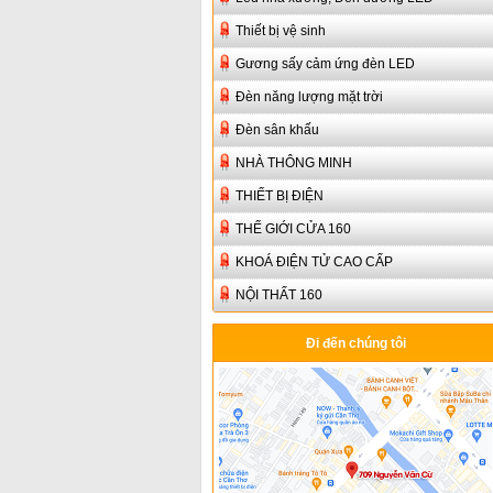
Thiết bị vệ sinh
Gương sấy cảm ứng đèn LED
Đèn năng lượng mặt trời
Đèn sân khấu
NHÀ THÔNG MINH
THIẾT BỊ ĐIỆN
THẾ GIỚI CỬA 160
KHOÁ ĐIỆN TỬ CAO CẤP
NỘI THẤT 160
Đi đến chúng tôi