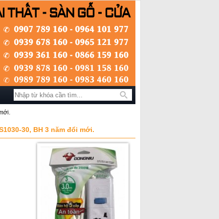
Tìm kiếm
mới.
S1030-30, BH 3 năm đổi mới.