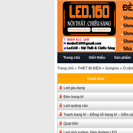
Trang chủ
Giới thiệu
Sản phẩm
Trang chủ
»
THIẾT BỊ ĐIỆN
»
Gongniu
»
Ổ cắm
Danh mục
Led gia dụng
Đèn trang trí
Led quảng cáo
Tranh trang trí – Đồng hồ trang trí – Gốm s
Quạt trần
Led nhà xưởng, Đèn đường LED