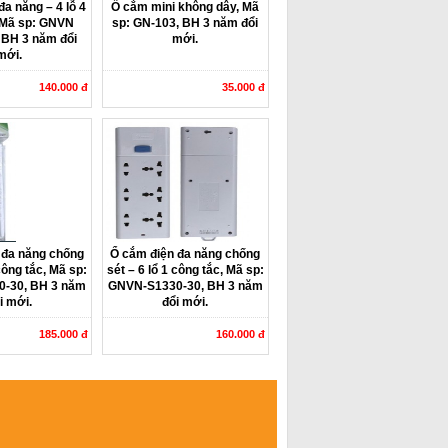
đa năng – 4 lỗ 4
Ổ cắm mini không dây, Mã
 Mã sp: GNVN
sp: GN-103, BH 3 năm đổi
 BH 3 năm đổi
mới.
mới.
140.000 đ
35.000 đ
 đa năng chống
Ổ cắm điện đa năng chống
 công tắc, Mã sp:
sét – 6 lổ 1 công tắc, Mã sp:
-30, BH 3 năm
GNVN-S1330-30, BH 3 năm
i mới.
đổi mới.
185.000 đ
160.000 đ