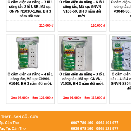
Ổ cắm điện đa năng – 3 lỗ 1
Ổ cắm điện đa năng – 6 lỗ 1
Ổ cắm điện 
công tắc 2 lỗ USB, Mã sp:
công tắc, Mã sp: GNVN
công tắc,
GNVN N103U-1,8m, BH 3
V106-50, BH 3 năm đổi
V3040-50,
năm đổi mới.
mới.
210.000 đ
120.000 đ
Ổ cắm điện đa năng – 4 lổ 1
Ổ cắm điện đa năng – 3 lổ 1
Ổ cắm điện
công tắc, Mã sp: GNVN-
công tắc, Mã sp: GNVN-
sét – 4 lổ 4
V1040, BH 3 năm đổi mới.
V1030, BH 3 năm đổi mới.
GNVN-S3040
đổ
3m: 97.000đ - 5m: 121.000 đ
3m: 91.000đ - 5m: 114.000 đ
 THẤT - SÀN GỖ - CỬA
Tp. Cần Thơ
0907 789 160 - 0964 101 977
An, Tp. Cần Thơ
0939 678 160 - 0965 121 977