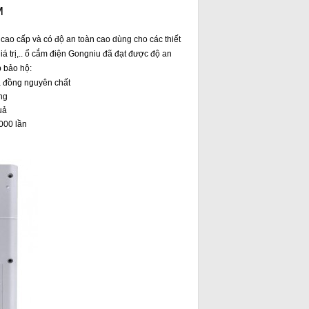
M
 cao cấp và có độ an toàn cao dùng cho các thiết
giá trị,.. ổ cắm điện Gongniu đã đạt được độ an
p bảo hộ:
á đồng nguyên chất
ng
uả
.000 lần