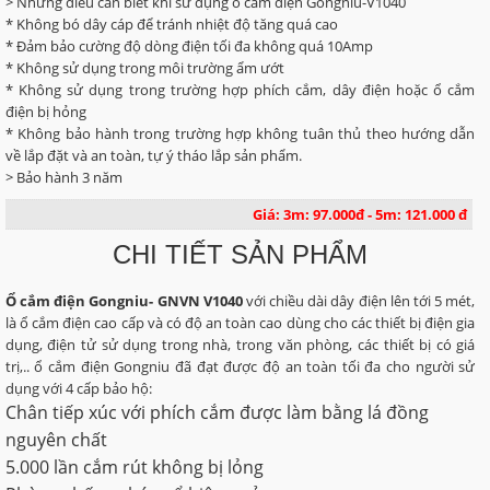
> Những điều cần biết khi sử dụng ổ cắm điện Gongniu-V1040
* Không bó dây cáp để tránh nhiệt độ tăng quá cao
* Đảm bảo cường độ dòng điện tối đa không quá 10Amp
* Không sử dụng trong môi trường ẩm ướt
* Không sử dụng trong trường hợp phích cắm, dây điện hoặc ổ cắm
điện bị hỏng
* Không bảo hành trong trường hợp không tuân thủ theo hướng dẫn
về lắp đặt và an toàn, tự ý tháo lắp sản phẩm.
> Bảo hành 3 năm
Giá: 3m: 97.000đ - 5m: 121.000 đ
CHI TIẾT SẢN PHẨM
Ổ cắm điện Gongniu- GNVN V1040
với chiều dài dây điện lên tới 5 mét,
là ổ cắm điện cao cấp và có độ an toàn cao dùng cho các thiết bị điện gia
dụng, điện tử sử dụng trong nhà, trong văn phòng, các thiết bị có giá
trị,.. ổ cắm điện Gongniu đã đạt được độ an toàn tối đa cho người sử
dụng với 4 cấp bảo hộ:
Chân tiếp xúc với phích cắm được làm bằng lá đồng
nguyên chất
5.000 lần cắm rút không bị lỏng