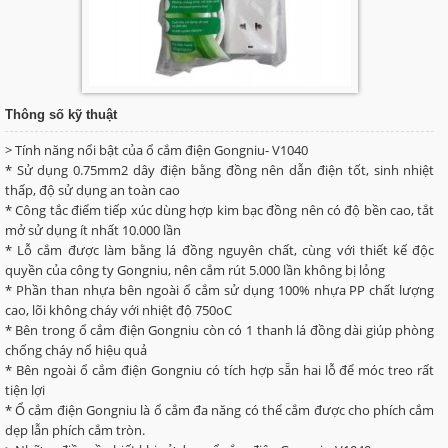
Thông số kỹ thuật
> Tính năng nổi bật của ổ cắm điện Gongniu- V1040
* Sử dụng 0.75mm2 dây điện bằng đồng nên dẫn điện tốt, sinh nhiệt
thấp, độ sử dụng an toàn cao
* Công tắc điểm tiếp xúc dùng hợp kim bạc đồng nên có độ bền cao, tắt
mở sử dụng ít nhất 10.000 lần
* Lỗ cắm được làm bằng lá đồng nguyên chất, cùng với thiết kế độc
quyền của công ty Gongniu, nên cắm rút 5.000 lần không bị lỏng
* Phần than nhựa bên ngoài ổ cắm sử dụng 100% nhựa PP chất lượng
cao, lõi không cháy với nhiệt độ 750oC
* Bên trong ổ cắm điện Gongniu còn có 1 thanh lá đồng dài giúp phòng
chống cháy nổ hiệu quả
* Bên ngoài ổ cắm điện Gongniu có tích hợp sẵn hai lỗ để móc treo rất
tiện lợi
* Ổ cắm điện Gongniu là ổ cắm đa năng có thể cắm được cho phích cắm
dẹp lẫn phích cắm tròn.