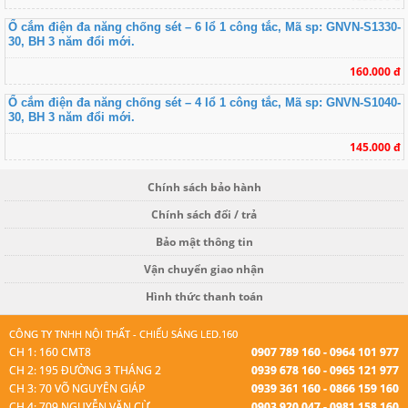
Ổ cắm điện đa năng chống sét – 6 lổ 1 công tắc, Mã sp: GNVN-S1330-
30, BH 3 năm đổi mới.
160.000 đ
Ổ cắm điện đa năng chống sét – 4 lổ 1 công tắc, Mã sp: GNVN-S1040-
30, BH 3 năm đổi mới.
145.000 đ
Chính sách bảo hành
Chính sách đổi / trả
Bảo mật thông tin
Vận chuyển giao nhận
Hình thức thanh toán
CÔNG TY TNHH NỘI THẤT - CHIẾU SÁNG LED.160
CH 1: 160 CMT8
0907 789 160 - 0964 101 977
CH 2: 195 ĐƯỜNG 3 THÁNG 2
0939 678 160 - 0965 121 977
CH 3: 70 VÕ NGUYÊN GIÁP
0939 361 160 - 0866 159 160
CH 4: 709 NGUYỄN VĂN CỪ
0903 920 047 - 0981 158 160