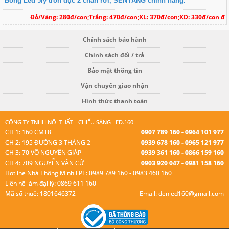
Bóng Led 5ly tròn đục 2 chân rời, SENYANG chính hãng.
Đỏ/Vàng: 280đ/con;Trắng: 470đ/con;XL: 370đ/con;XD: 330đ/con đ
Chính sách bảo hành
Chính sách đổi / trả
Bảo mật thông tin
Vận chuyển giao nhận
Hình thức thanh toán
CÔNG TY TNHH NỘI THẤT - CHIẾU SÁNG LED.160
CH 1: 160 CMT8
0907 789 160 - 0964 101 977
CH 2: 195 ĐƯỜNG 3 THÁNG 2
0939 678 160 - 0965 121 977
CH 3: 70 VÕ NGUYÊN GIÁP
0939 361 160 - 0866 159 160
CH 4: 709 NGUYỄN VĂN CỪ
0903 920 047 - 0981 158 160
Hotline Nhà Thông Minh FPT: 0989 789 160 - 0983 460 160
Liên hệ làm đại lý: 0869 611 160
Mã số thuế: 1801646372
Email: denled160@gmail.com