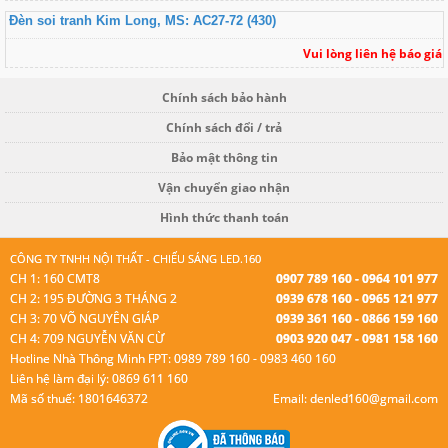
Đèn soi tranh Kim Long, MS: AC27-72 (430)
Vui lòng liên hệ báo giá
Chính sách bảo hành
Chính sách đổi / trả
Bảo mật thông tin
Vận chuyển giao nhận
Hình thức thanh toán
CÔNG TY TNHH NỘI THẤT - CHIẾU SÁNG LED.160
CH 1: 160 CMT8
0907 789 160 - 0964 101 977
CH 2: 195 ĐƯỜNG 3 THÁNG 2
0939 678 160 - 0965 121 977
CH 3: 70 VÕ NGUYÊN GIÁP
0939 361 160 - 0866 159 160
CH 4: 709 NGUYỄN VĂN CỪ
0903 920 047 - 0981 158 160
Hotline Nhà Thông Minh FPT: 0989 789 160 - 0983 460 160
Liên hệ làm đại lý: 0869 611 160
Mã số thuế: 1801646372
Email: denled160@gmail.com