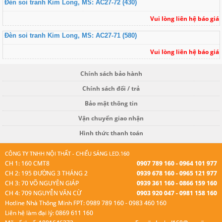
Đèn soi tranh Kim Long, MS: AC27-72 (430)
Vui lòng liên hệ báo giá
Đèn soi tranh Kim Long, MS: AC27-71 (580)
Vui lòng liên hệ báo giá
Chính sách bảo hành
Chính sách đổi / trả
Bảo mật thông tin
Vận chuyển giao nhận
Hình thức thanh toán
CÔNG TY TNHH NỘI THẤT - CHIẾU SÁNG LED.160
CH 1: 160 CMT8
0907 789 160 - 0964 101 977
CH 2: 195 ĐƯỜNG 3 THÁNG 2
0939 678 160 - 0965 121 977
CH 3: 70 VÕ NGUYÊN GIÁP
0939 361 160 - 0866 159 160
CH 4: 709 NGUYỄN VĂN CỪ
0903 920 047 - 0981 158 160
Hotline Nhà Thông Minh FPT: 0989 789 160 - 0983 460 160
Liên hệ làm đại lý: 0869 611 160