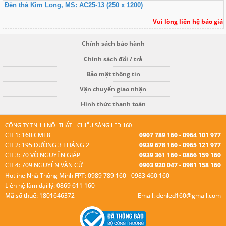
Đèn thả Kim Long, MS: AC25-13 (250 x 1200)
Vui lòng liên hệ báo giá
Chính sách bảo hành
Chính sách đổi / trả
Bảo mật thông tin
Vận chuyển giao nhận
Hình thức thanh toán
CÔNG TY TNHH NỘI THẤT - CHIẾU SÁNG LED.160
CH 1: 160 CMT8
0907 789 160 - 0964 101 977
CH 2: 195 ĐƯỜNG 3 THÁNG 2
0939 678 160 - 0965 121 977
CH 3: 70 VÕ NGUYÊN GIÁP
0939 361 160 - 0866 159 160
CH 4: 709 NGUYỄN VĂN CỪ
0903 920 047 - 0981 158 160
Hotline Nhà Thông Minh FPT: 0989 789 160 - 0983 460 160
Liên hệ làm đại lý: 0869 611 160
Mã số thuế: 1801646372
Email: denled160@gmail.com