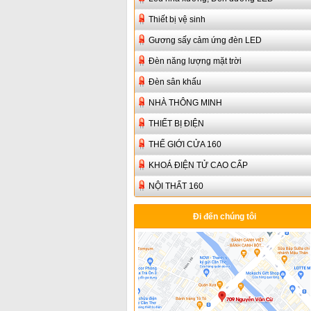
Thiết bị vệ sinh
Gương sấy cảm ứng đèn LED
Đèn năng lượng mặt trời
Đèn sân khấu
NHÀ THÔNG MINH
THIẾT BỊ ĐIỆN
THẾ GIỚI CỬA 160
KHOÁ ĐIỆN TỬ CAO CẤP
NỘI THẤT 160
Đi đến chúng tôi