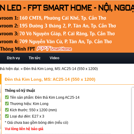
Dịch vụ
Tin tức
Video
hả hiện đại.
»
Đèn thả Kim Long, MS: AC25-14 (550 x 1200)
Đèn thả Kim Long, MS: AC25-14 (550 x 1200)
Thông số kỹ thuật
Tên sản phẩm: Đèn thả Kim Long AC25-14
Thương hiệu: Kim Long
Kích thước: 550 x 1200 (mm)
ứ
Loại đui đèn: E27 x 3
* Giá chưa bao gồm bóng đèn (nếu có)
Vui lòng liên hệ báo giá