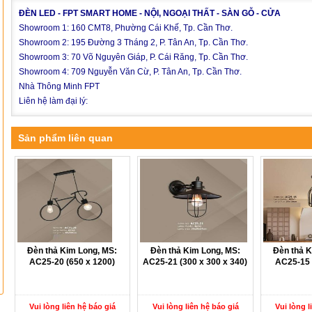
ĐÈN LED - FPT SMART HOME - NỘI, NGOẠI THẤT - SÀN GỖ - CỬA
Showroom 1: 160 CMT8, Phường Cái Khế, Tp. Cần Thơ.
Showroom 2: 195 Đường 3 Tháng 2, P. Tân An, Tp. Cần Thơ.
Showroom 3: 70 Võ Nguyên Giáp, P. Cái Răng, Tp. Cần Thơ.
Showroom 4: 709 Nguyễn Văn Cừ, P. Tân An, Tp. Cần Thơ.
Nhà Thông Minh FPT
Liên hệ làm đại lý:
Sản phẩm liên quan
Đèn thả Kim Long, MS:
Đèn thả Kim Long, MS:
Đèn thả K
AC25-20 (650 x 1200)
AC25-21 (300 x 300 x 340)
AC25-15 
Vui lòng liên hệ báo giá
Vui lòng liên hệ báo giá
Vui lòng l