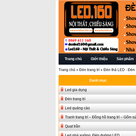
Trang chủ
Giới thiệu
Sản phẩm
Trang chủ
»
Đèn trang trí
»
Đèn thả LED - Đèn t
Danh mục
Led gia dụng
Đèn trang trí
Led quảng cáo
Tranh trang trí – Đồng hồ trang trí – Gốm s
Quạt trần
Led nhà xưởng, Đèn đường LED