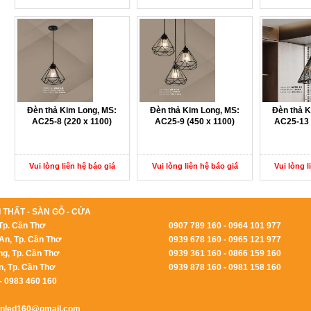
Đèn thả Kim Long, MS:
Đèn thả Kim Long, MS:
Đèn thả K
AC25-8 (220 x 1100)
AC25-9 (450 x 1100)
AC25-13 
Vui lòng liên hệ báo giá
Vui lòng liên hệ báo giá
Vui lòng l
 THẤT - SÀN GỖ - CỬA
Tp. Cần Thơ
0907 789 160 - 0964 101 977
An, Tp. Cần Thơ
0939 678 160 - 0965 121 977
ng, Tp. Cần Thơ
0939 361 160 - 0866 159 160
n, Tp. Cần Thơ
0939 878 160 - 0981 158 160
- 0983 460 160
enled160@gmail.com