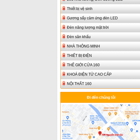
Thiết bị vệ sinh
Gương sấy cảm ứng đèn LED
Đèn năng lượng mặt trời
Đèn sân khấu
NHÀ THÔNG MINH
THIẾT BỊ ĐIỆN
THẾ GIỚI CỬA 160
KHOÁ ĐIỆN TỬ CAO CẤP
NỘI THẤT 160
Đi đến chúng tôi