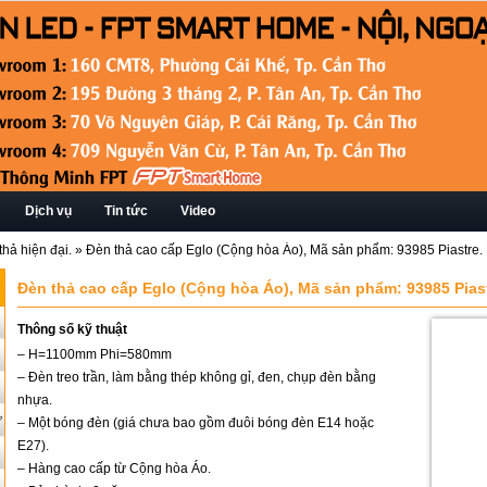
Dịch vụ
Tin tức
Video
hả hiện đại.
»
Đèn thả cao cấp Eglo (Cộng hòa Áo), Mã sản phẩm: 93985 Piast
Đèn thả cao cấp Eglo (Cộng hòa Áo), Mã sản phẩm: 93985 Pia
Thông số kỹ thuật
– H=1100mm Phi=580mm
– Đèn treo trần, làm bằng thép không gỉ, đen, chụp đèn bằng
nhựa.
ứ
– Một bóng đèn (giá chưa bao gồm đuôi bóng đèn E14 hoặc
E27).
– Hàng cao cấp từ Cộng hòa Áo.