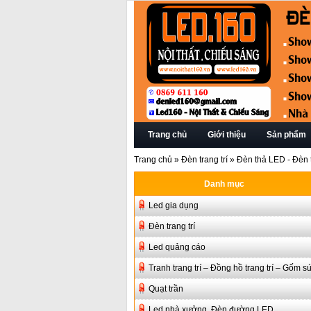
Trang chủ
Giới thiệu
Sản phẩm
Trang chủ
»
Đèn trang trí
»
Đèn thả LED - Đèn t
Danh mục
Led gia dụng
Đèn trang trí
Led quảng cáo
Tranh trang trí – Đồng hồ trang trí – Gốm s
Quạt trần
Led nhà xưởng, Đèn đường LED