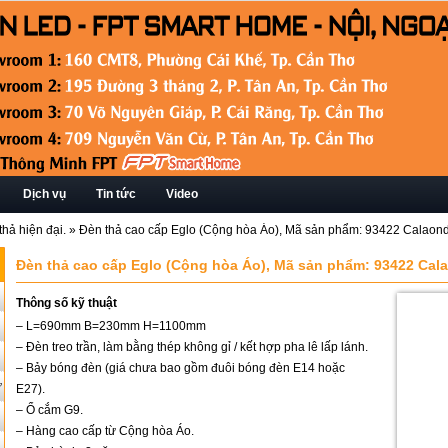
Dịch vụ
Tin tức
Video
hả hiện đại.
»
Đèn thả cao cấp Eglo (Cộng hòa Áo), Mã sản phẩm: 93422 Cal
Đèn thả cao cấp Eglo (Cộng hòa Áo), Mã sản phẩm: 93422 C
Thông số kỹ thuật
– L=690mm B=230mm H=1100mm
– Đèn treo trần, làm bằng thép không gỉ / kết hợp pha lê lấp lánh.
– Bảy bóng đèn (giá chưa bao gồm đuôi bóng đèn E14 hoặc
ứ
E27).
– Ổ cắm G9.
– Hàng cao cấp từ Cộng hòa Áo.