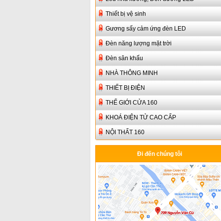
Thiết bị vệ sinh
Gương sấy cảm ứng đèn LED
Đèn năng lượng mặt trời
Đèn sân khấu
NHÀ THÔNG MINH
THIẾT BỊ ĐIỆN
THẾ GIỚI CỬA 160
KHOÁ ĐIỆN TỬ CAO CẤP
NỘI THẤT 160
Đi đến chúng tôi