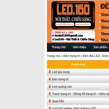
Trang chủ
Giới thiệu
Sản phẩm
Trang chủ
»
Đèn trang trí
»
Đèn thả LED - Đèn t
Danh mục
Led gia dụng
Đèn trang trí
Led quảng cáo
Tranh trang trí – Đồng hồ trang trí – Gốm s
Quạt trần
Led nhà xưởng, Đèn đường LED