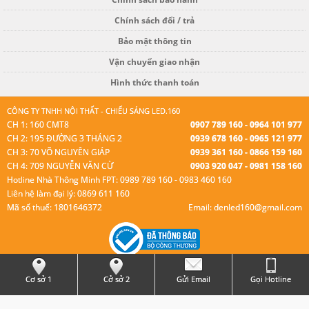
Chính sách đổi / trả
Bảo mật thông tin
Vận chuyển giao nhận
Hình thức thanh toán
CÔNG TY TNHH NỘI THẤT - CHIẾU SÁNG LED.160
CH 1: 160 CMT8
0907 789 160 - 0964 101 977
CH 2: 195 ĐƯỜNG 3 THÁNG 2
0939 678 160 - 0965 121 977
CH 3: 70 VÕ NGUYÊN GIÁP
0939 361 160 - 0866 159 160
CH 4: 709 NGUYỄN VĂN CỪ
0903 920 047 - 0981 158 160
Hotline Nhà Thông Minh FPT: 0989 789 160 - 0983 460 160
Liên hệ làm đại lý: 0869 611 160
Mã số thuế: 1801646372
Email: denled160@gmail.com
© Bản quyền thuộc Led 160.
Cơ sở 1
Cở sở 2
Gửi Email
Gọi Hotline