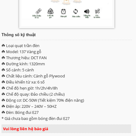
Thông số kỹ thuật
☘️ Loại quạt trần đèn
☘️ Model: 137 Vàng gỗ
☘️ Thương hiệu: DCT FAN
☘️ Đường kính: 1320mm
☘️ Số cánh: 5 cánh
☘️ Chất liệu cánh: Cánh gỗ Plywood
☘️ Điều khiển từ xa: 6 số
☘️ Chế độ hẹn giờ: 1h/2h/4h/8h
☘️ Chế độ quay: Đảo chiều (2 chiều)
☘️ Động cơ: DC-50W (Tiết kiệm 70% điện năng)
☘️ Điện áp: 220V – 240V – 50HZ
☘️ Đèn: Bóng đui E27
* Giá chưa bao gồm bóng đèn đui E27
Vui lòng liên hệ báo giá