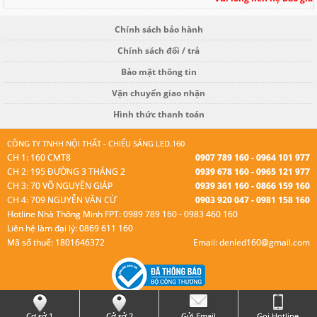
Chính sách bảo hành
Chính sách đổi / trả
Bảo mật thông tin
Vận chuyển giao nhận
Hình thức thanh toán
CÔNG TY TNHH NỘI THẤT - CHIẾU SÁNG LED.160
CH 1: 160 CMT8
0907 789 160 - 0964 101 977
CH 2: 195 ĐƯỜNG 3 THÁNG 2
0939 678 160 - 0965 121 977
CH 3: 70 VÕ NGUYÊN GIÁP
0939 361 160 - 0866 159 160
CH 4: 709 NGUYỄN VĂN CỪ
0903 920 047 - 0981 158 160
Hotline Nhà Thông Minh FPT: 0989 789 160 - 0983 460 160
Liên hệ làm đại lý: 0869 611 160
Mã số thuế: 1801646372
Email: denled160@gmail.com
© Bản quyền thuộc Led 160.
Cơ sở 1
Cở sở 2
Gửi Email
Gọi Hotline