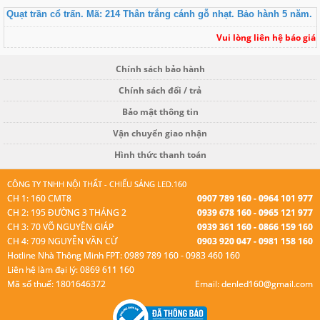
Quạt trần cổ trấn. Mã: 214 Thân trắng cánh gỗ nhạt. Bảo hành 5 năm.
Vui lòng liên hệ báo giá
Chính sách bảo hành
Chính sách đổi / trả
Bảo mật thông tin
Vận chuyển giao nhận
Hình thức thanh toán
CÔNG TY TNHH NỘI THẤT - CHIẾU SÁNG LED.160
CH 1: 160 CMT8
0907 789 160 - 0964 101 977
CH 2: 195 ĐƯỜNG 3 THÁNG 2
0939 678 160 - 0965 121 977
CH 3: 70 VÕ NGUYÊN GIÁP
0939 361 160 - 0866 159 160
CH 4: 709 NGUYỄN VĂN CỪ
0903 920 047 - 0981 158 160
Hotline Nhà Thông Minh FPT: 0989 789 160 - 0983 460 160
Liên hệ làm đại lý: 0869 611 160
Mã số thuế: 1801646372
Email: denled160@gmail.com