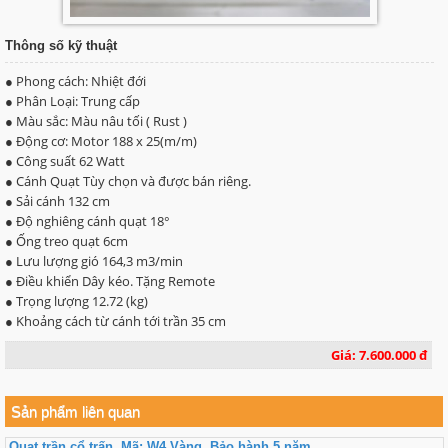
Thông số kỹ thuật
● Phong cách: Nhiệt đới
● Phân Loại: Trung cấp
● Màu sắc: Màu nâu tối ( Rust )
● Động cơ: Motor 188 x 25(m/m)
● Công suất 62 Watt
● Cánh Quạt Tùy chọn và được bán riêng.
● Sải cánh 132 cm
● Độ nghiêng cánh quạt 18°
● Ống treo quạt 6cm
● Lưu lượng gió 164,3 m3/min
● Điều khiển Dây kéo. Tặng Remote
● Trọng lượng 12.72 (kg)
● Khoảng cách từ cánh tới trần 35 cm
Giá: 7.600.000 đ
Sản phẩm liên quan
Quạt trần cổ trấn. Mã: W4 Vàng. Bảo hành 5 năm.