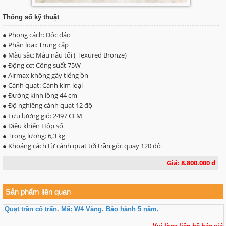
Thông số kỹ thuật
● Phong cách: Độc đáo
● Phân loại: Trung cấp
● Màu sắc: Màu nâu tối ( Texured Bronze)
● Động cơ: Công suất 75W
● Airmax không gây tiếng ồn
● Cánh quạt: Cánh kim loại
● Đường kính lồng 44 cm
● Độ nghiêng cánh quạt 12 độ
● Lưu lượng gió: 2497 CFM
● Điều khiển Hộp số
● Trọng lượng: 6,3 kg
● Khoảng cách từ cánh quạt tới trần góc quay 120 độ
Giá: 8.800.000 đ
Sản phẩm liên quan
Quạt trần cổ trấn. Mã: W4 Vàng. Bảo hành 5 năm.
Vui lòng liên hệ báo giá