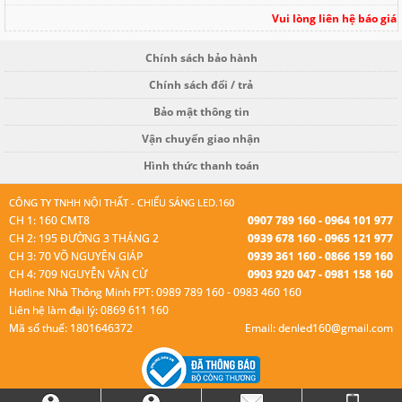
Vui lòng liên hệ báo giá
Chính sách bảo hành
Chính sách đổi / trả
Bảo mật thông tin
Vận chuyển giao nhận
Hình thức thanh toán
CÔNG TY TNHH NỘI THẤT - CHIẾU SÁNG LED.160
CH 1: 160 CMT8
0907 789 160 - 0964 101 977
CH 2: 195 ĐƯỜNG 3 THÁNG 2
0939 678 160 - 0965 121 977
CH 3: 70 VÕ NGUYÊN GIÁP
0939 361 160 - 0866 159 160
CH 4: 709 NGUYỄN VĂN CỪ
0903 920 047 - 0981 158 160
Hotline Nhà Thông Minh FPT: 0989 789 160 - 0983 460 160
Liên hệ làm đại lý: 0869 611 160
Mã số thuế: 1801646372
Email: denled160@gmail.com