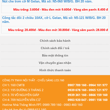
Nút che trơn cỡ M Gelan, Mã số: N5-060 W/B/G. BH 20 năm.
Màu trắng: 3.600đ - Màu đen mờ: 9.600đ - Vàng sâm panh: 8.400 đ
Công tắc đôi 2 chiều 10AX, cỡ L Gelan, Mã số: N5-121 W/B/G. BH 20
năm.
Màu trắng: 20.400đ - Màu đen mờ: 30.800đ - Vàng sâm panh: 28.000 đ
Chính sách bảo hành
Chính sách đổi / trả
Bảo mật thông tin
Vận chuyển giao nhận
Hình thức thanh toán
CÔNG TY TNHH NỘI THẤT - CHIẾU SÁNG LED.160
CH 1: 160 CMT8
0907 789 160 - 0964 101 977
CH 2: 195 ĐƯỜNG 3 THÁNG 2
0939 678 160 - 0965 121 977
CH 3: 70 VÕ NGUYÊN GIÁP
0939 361 160 - 0866 159 160
CH 4: 709 NGUYỄN VĂN CỪ
0903 920 047 - 0981 158 160
Hotline Nhà Thông Minh FPT: 0989 789 160 - 0983 460 160
Liên hệ làm đại lý: 0869 611 160