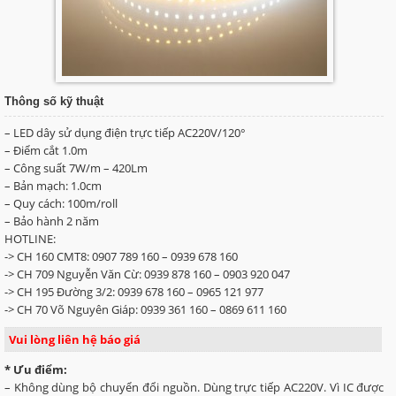
Thông số kỹ thuật
– LED dây sử dụng điện trực tiếp AC220V/120°
– Điểm cắt 1.0m
– Công suất 7W/m – 420Lm
– Bản mạch: 1.0cm
– Quy cách: 100m/roll
– Bảo hành 2 năm
HOTLINE:
-> CH 160 CMT8: 0907 789 160 – 0939 678 160
-> CH 709 Nguyễn Văn Cừ: 0939 878 160 – 0903 920 047
-> CH 195 Đường 3/2: 0939 678 160 – 0965 121 977
-> CH 70 Võ Nguyên Giáp: 0939 361 160 – 0869 611 160
Vui lòng liên hệ báo giá
* Ưu điểm:
– Không dùng bộ chuyển đổi nguồn. Dùng trực tiếp AC220V. Vì IC được