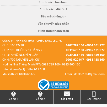
Chính sách bảo hành
Chính sách đổi / trả
Bảo mật thông tin
Vận chuyển giao nhận
Hình thức thanh toán
CÔNG TY TNHH NỘI THẤT - CHIẾU SÁNG LED.160
CH 1: 160 CMT8
0907 789 160 - 0964 101 977
CH 2: 195 ĐƯỜNG 3 THÁNG 2
0939 678 160 - 0965 121 977
CH 3: 70 VÕ NGUYÊN GIÁP
0939 361 160 - 0866 159 160
CH 4: 709 NGUYỄN VĂN CỪ
0903 920 047 - 0981 158 160
Hotline Nhà Thông Minh FPT: 0989 789 160 - 0983 460 160
Liên hệ làm đại lý: 0869 611 160
Mã số thuế: 1801646372
Email: denled160@gmail.com
© Bản quyền thuộc Led 160.
Cơ sở 1
Cở sở 2
Gửi Email
Gọi Hotline