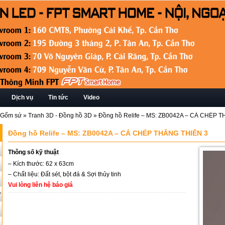
Dịch vụ
Tin tức
Video
 - Gốm sứ
»
Tranh 3D - Đồng hồ 3D
»
Đồng hồ Relife – MS: ZB0042A – CÁ CHÉP 
Đồng hồ Relife – MS: ZB0042A – CÁ CHÉP THĂNG THIÊN 3
Thông số kỹ thuật
– Kích thước: 62 x 63cm
– Chất liệu: Đất sét, bột đá & Sợi thủy tinh
Vui lòng liên hệ báo giá
ứ