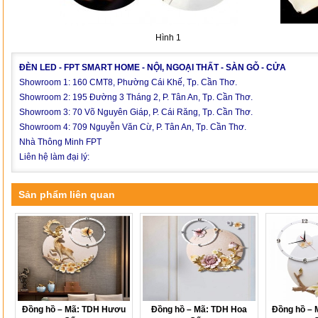
Hình 1 Hìn
ĐÈN LED - FPT SMART HOME - NỘI, NGOẠI THẤT - SÀN GỖ - CỬA
Showroom 1: 160 CMT8, Phường Cái Khế, Tp. Cần Thơ.
Showroom 2: 195 Đường 3 Tháng 2, P. Tân An, Tp. Cần Thơ.
Showroom 3: 70 Võ Nguyên Giáp, P. Cái Răng, Tp. Cần Thơ.
Showroom 4: 709 Nguyễn Văn Cừ, P. Tân An, Tp. Cần Thơ.
Nhà Thông Minh FPT
Liên hệ làm đại lý:
Sản phẩm liên quan
Đồng hồ – Mã: TDH Hươu
Đồng hồ – Mã: TDH Hoa
Đồng hồ – 