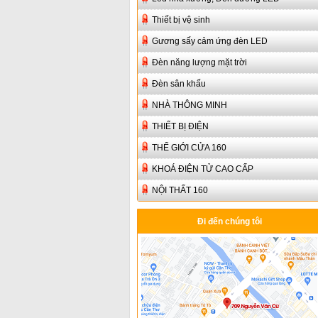
Thiết bị vệ sinh
Gương sấy cảm ứng đèn LED
Đèn năng lượng mặt trời
Đèn sân khấu
NHÀ THÔNG MINH
THIẾT BỊ ĐIỆN
THẾ GIỚI CỬA 160
KHOÁ ĐIỆN TỬ CAO CẤP
NỘI THẤT 160
Đi đến chúng tôi