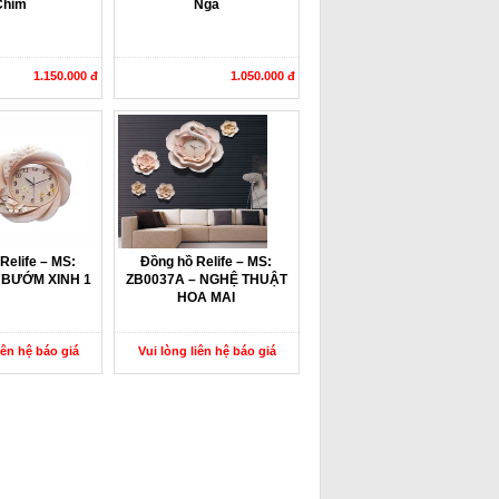
Chim
Nga
1.150.000 đ
1.050.000 đ
Relife – MS:
Đồng hồ Relife – MS:
 BƯỚM XINH 1
ZB0037A – NGHỆ THUẬT
HOA MAI
iên hệ báo giá
Vui lòng liên hệ báo giá