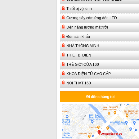
Thiết bị vệ sinh
Gương sấy cảm ứng đèn LED
Đèn năng lượng mặt trời
Đèn sân khấu
NHÀ THÔNG MINH
THIẾT BỊ ĐIỆN
THẾ GIỚI CỬA 160
KHOÁ ĐIỆN TỬ CAO CẤP
NỘI THẤT 160
Đi đến chúng tôi