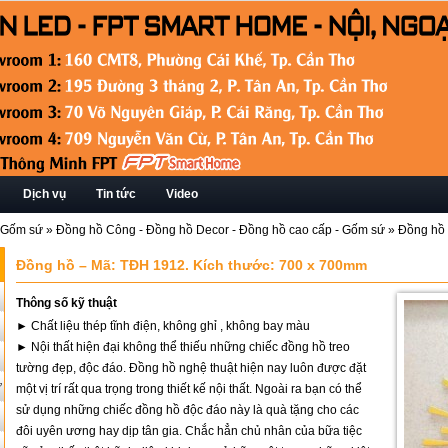
Dịch vụ
Tin tức
Video
 - Gốm sứ
»
Đồng hồ Công - Đồng hồ Decor - Đồng hồ cao cấp - Gốm sứ
»
Đồng hồ 
Đồng hồ – Mã: TĐH 1912. Kích thước: 700 x 700mm
Thông số kỹ thuật
► Chất liệu thép tĩnh điện, không ghỉ , không bay màu
► Nội thất hiện đại không thể thiếu những chiếc đồng hồ treo
tường đẹp, độc đáo. Đồng hồ nghệ thuật hiện nay luôn được đặt
ứ
một vị trí rất qua trọng trong thiết kế nội thất. Ngoài ra bạn có thể
sử dụng những chiếc đồng hồ độc đáo này là quà tặng cho các
đôi uyên ương hay dịp tân gia. Chắc hẳn chủ nhân của bữa tiệc