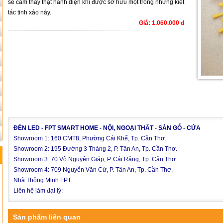
sẽ cảm thấy thật hãnh diện khi được sở hữu một trong những kiệt
tác tinh xảo này.
Giá: 1.060.000 đ
ĐÈN LED - FPT SMART HOME - NỘI, NGOẠI THẤT - SÀN GỖ - CỬA
Showroom 1: 160 CMT8, Phường Cái Khế, Tp. Cần Thơ.
Showroom 2: 195 Đường 3 Tháng 2, P. Tân An, Tp. Cần Thơ.
Showroom 3: 70 Võ Nguyên Giáp, P. Cái Răng, Tp. Cần Thơ.
Showroom 4: 709 Nguyễn Văn Cừ, P. Tân An, Tp. Cần Thơ.
Nhà Thông Minh FPT
Liên hệ làm đại lý:
Sản phẩm liên quan