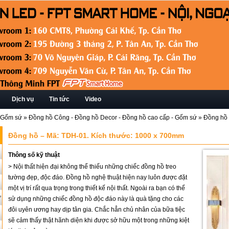
Dịch vụ
Tin tức
Video
 - Gốm sứ
»
Đồng hồ Công - Đồng hồ Decor - Đồng hồ cao cấp - Gốm sứ
»
Đồng hồ 
Đồng hồ – Mã: TDH-01. Kích thước: 1000 x 700mm
Thông số kỹ thuật
> Nội thất hiện đại không thể thiếu những chiếc đồng hồ treo
tường đẹp, độc đáo. Đồng hồ nghệ thuật hiện nay luôn được đặt
một vị trí rất qua trọng trong thiết kế nội thất. Ngoài ra bạn có thể
ứ
sử dụng những chiếc đồng hồ độc đáo này là quà tặng cho các
đôi uyên ương hay dịp tân gia. Chắc hẳn chủ nhân của bữa tiệc
sẽ cảm thấy thật hãnh diện khi được sở hữu một trong những kiệt