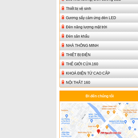
Thiết bị vệ sinh
Gương sấy cảm ứng đèn LED
Đèn năng lượng mặt trời
Đèn sân khấu
NHÀ THÔNG MINH
THIẾT BỊ ĐIỆN
THẾ GIỚI CỬA 160
KHOÁ ĐIỆN TỬ CAO CẤP
NỘI THẤT 160
Đi đến chúng tôi