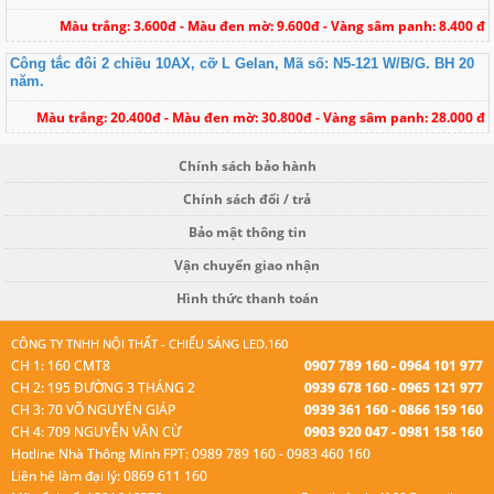
Màu trắng: 3.600đ - Màu đen mờ: 9.600đ - Vàng sâm panh: 8.400 đ
Công tắc đôi 2 chiều 10AX, cỡ L Gelan, Mã số: N5-121 W/B/G. BH 20
năm.
Màu trắng: 20.400đ - Màu đen mờ: 30.800đ - Vàng sâm panh: 28.000 đ
Chính sách bảo hành
Chính sách đổi / trả
Bảo mật thông tin
Vận chuyển giao nhận
Hình thức thanh toán
CÔNG TY TNHH NỘI THẤT - CHIẾU SÁNG LED.160
CH 1: 160 CMT8
0907 789 160 - 0964 101 977
CH 2: 195 ĐƯỜNG 3 THÁNG 2
0939 678 160 - 0965 121 977
CH 3: 70 VÕ NGUYÊN GIÁP
0939 361 160 - 0866 159 160
CH 4: 709 NGUYỄN VĂN CỪ
0903 920 047 - 0981 158 160
Hotline Nhà Thông Minh FPT: 0989 789 160 - 0983 460 160
Liên hệ làm đại lý: 0869 611 160