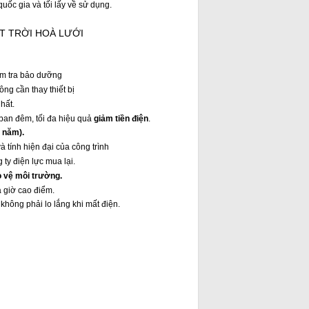
quốc gia và tối lấy về sử dụng.
T TRỜI HOÀ LƯỚI
iểm tra bảo dưỡng
ng cần thay thiết bị
nhất.
 ban đêm, tối đa hiệu quả
giảm tiền điện
.
 năm).
à tính hiện đại của công trình
ty điện lực mua lại.
 vệ môi trường.
 giờ cao điểm.
ng phải lo lắng khi mất điện.