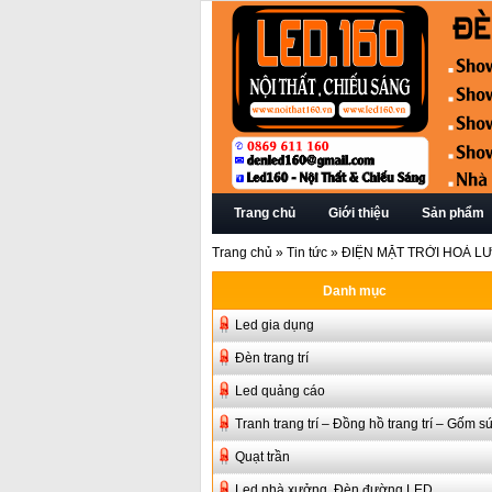
Trang chủ
Giới thiệu
Sản phẩm
Trang chủ
»
Tin tức
»
ĐIỆN MẶT TRỜI HOÀ LƯ
Danh mục
Led gia dụng
Đèn trang trí
Led quảng cáo
Tranh trang trí – Đồng hồ trang trí – Gốm s
Quạt trần
Led nhà xưởng, Đèn đường LED