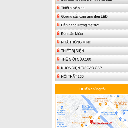
Thiết bị vệ sinh
Gương sấy cảm ứng đèn LED
Đèn năng lượng mặt trời
Đèn sân khấu
NHÀ THÔNG MINH
THIẾT BỊ ĐIỆN
THẾ GIỚI CỬA 160
KHOÁ ĐIỆN TỬ CAO CẤP
NỘI THẤT 160
Đi đến chúng tôi