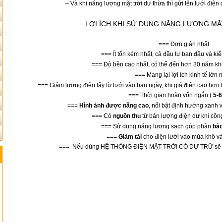
– Và khi năng lượng mặt trời dư thừa thì gửi lên lưới điện 
LỢI ÍCH KHI SỬ DỤNG NĂNG LƯỢNG MẶ
=== Đơn giản nhất
=== Ít tốn kém nhất, cả đầu tư ban đầu và k
=== Độ bền cao nhất, có thể đến hơn 30 năm khô
=== Mang lại lợi ích kinh tế lớn 
=== Giảm lượng điện lấy từ lưới vào ban ngày, khi giá điện cao hơn
=== Thời gian hoàn vốn ngắn (
5-6
===
Hình ảnh được nâng cao
, nổi bật định hướng xanh v
=== Có
nguồn thu
từ bán lượng điện dư khi công 
=== Sử dụng năng lượng sạch góp phần
bảo
===
Giảm tải
cho điện lưới vào mùa khô và
=== Nếu dùng HỆ THỐNG ĐIỆN MẶT TRỜI CÓ DỰ TRỮ sẽ khô