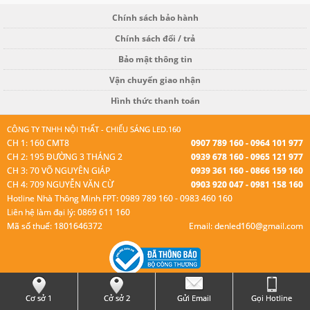
Chính sách bảo hành
Chính sách đổi / trả
Bảo mật thông tin
Vận chuyển giao nhận
Hình thức thanh toán
CÔNG TY TNHH NỘI THẤT - CHIẾU SÁNG LED.160
CH 1: 160 CMT8
0907 789 160 - 0964 101 977
CH 2: 195 ĐƯỜNG 3 THÁNG 2
0939 678 160 - 0965 121 977
CH 3: 70 VÕ NGUYÊN GIÁP
0939 361 160 - 0866 159 160
CH 4: 709 NGUYỄN VĂN CỪ
0903 920 047 - 0981 158 160
Hotline Nhà Thông Minh FPT: 0989 789 160 - 0983 460 160
Liên hệ làm đại lý: 0869 611 160
Mã số thuế: 1801646372
Email: denled160@gmail.com
© Bản quyền thuộc Led 160.
Cơ sở 1
Cở sở 2
Gửi Email
Gọi Hotline