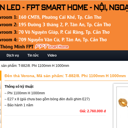
Dịch vụ
Tin tức
Video
ã sản phẩm: T-882/8. Phi 1100mm H 1000mm
Đèn thả Verona, Mã sản phẩm: T-882/8. Phi 1100mm H 1000mm
Thông số kỹ thuật
– Phi 1100mm H 1000mm
– E27 x 8 (giá chưa bao gồm bóng đèn đuôi ghim E27)
– Bảo hành 1 năm
ứ
Giá: 2.760.000 đ