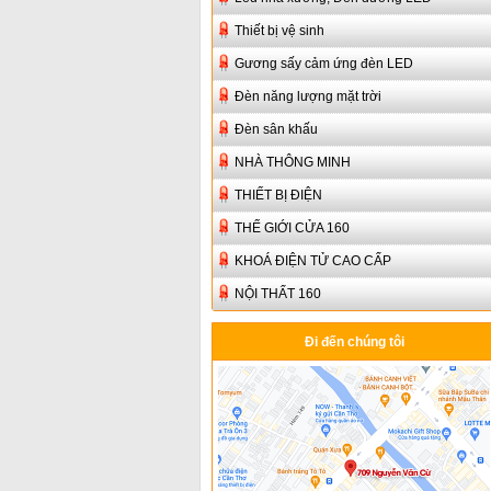
Thiết bị vệ sinh
Gương sấy cảm ứng đèn LED
Đèn năng lượng mặt trời
Đèn sân khấu
NHÀ THÔNG MINH
THIẾT BỊ ĐIỆN
THẾ GIỚI CỬA 160
KHOÁ ĐIỆN TỬ CAO CẤP
NỘI THẤT 160
Đi đến chúng tôi