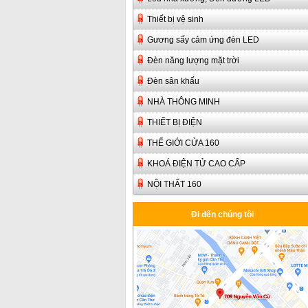
Thiết bị vệ sinh
Gương sấy cảm ứng đèn LED
Đèn năng lượng mặt trời
Đèn sân khấu
NHÀ THÔNG MINH
THIẾT BỊ ĐIỆN
THẾ GIỚI CỬA 160
KHOÁ ĐIỆN TỬ CAO CẤP
NỘI THẤT 160
Đi đến chúng tôi