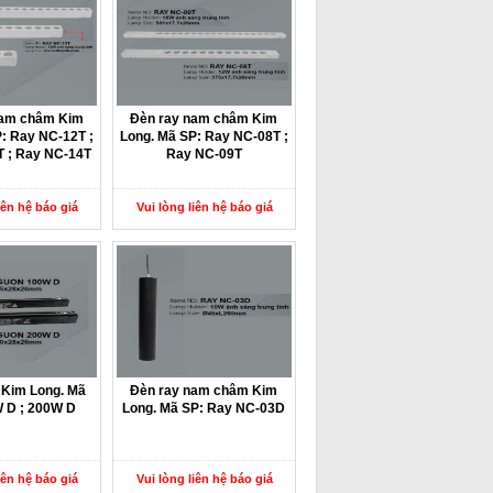
nam châm Kim
Đèn ray nam châm Kim
: Ray NC-12T ;
Long. Mã SP: Ray NC-08T ;
 ; Ray NC-14T
Ray NC-09T
iên hệ báo giá
Vui lòng liên hệ báo giá
 Kim Long. Mã
Đèn ray nam châm Kim
 D ; 200W D
Long. Mã SP: Ray NC-03D
iên hệ báo giá
Vui lòng liên hệ báo giá