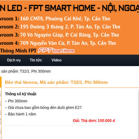
Dịch vụ
Tin tức
Video
ã sản phẩm: T32/1. Phi 300mm
Đèn thả Verona, Mã sản phẩm: T32/1. Phi 300mm
Thông số kỹ thuật
– Phi 300mm
– Giá chưa bao gồm bóng đèn đuôi ghim E27
– Bảo hành 1 năm
ứ
Giá: Thả đơn: 100.000 đ