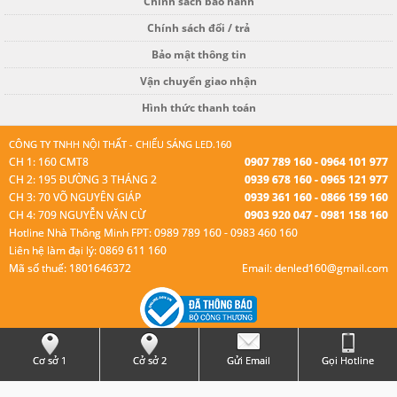
Chính sách bảo hành
Chính sách đổi / trả
Bảo mật thông tin
Vận chuyển giao nhận
Hình thức thanh toán
CÔNG TY TNHH NỘI THẤT - CHIẾU SÁNG LED.160
CH 1: 160 CMT8
0907 789 160 - 0964 101 977
CH 2: 195 ĐƯỜNG 3 THÁNG 2
0939 678 160 - 0965 121 977
CH 3: 70 VÕ NGUYÊN GIÁP
0939 361 160 - 0866 159 160
CH 4: 709 NGUYỄN VĂN CỪ
0903 920 047 - 0981 158 160
Hotline Nhà Thông Minh FPT: 0989 789 160 - 0983 460 160
Liên hệ làm đại lý: 0869 611 160
Mã số thuế: 1801646372
Email: denled160@gmail.com
© Bản quyền thuộc Led 160.
Cơ sở 1
Cở sở 2
Gửi Email
Gọi Hotline