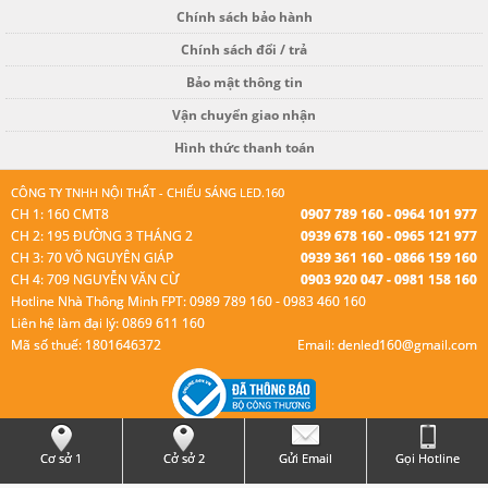
Chính sách bảo hành
Chính sách đổi / trả
Bảo mật thông tin
Vận chuyển giao nhận
Hình thức thanh toán
CÔNG TY TNHH NỘI THẤT - CHIẾU SÁNG LED.160
CH 1: 160 CMT8
0907 789 160 - 0964 101 977
CH 2: 195 ĐƯỜNG 3 THÁNG 2
0939 678 160 - 0965 121 977
CH 3: 70 VÕ NGUYÊN GIÁP
0939 361 160 - 0866 159 160
CH 4: 709 NGUYỄN VĂN CỪ
0903 920 047 - 0981 158 160
Hotline Nhà Thông Minh FPT: 0989 789 160 - 0983 460 160
Liên hệ làm đại lý: 0869 611 160
Mã số thuế: 1801646372
Email: denled160@gmail.com
© Bản quyền thuộc Led 160.
Cơ sở 1
Cở sở 2
Gửi Email
Gọi Hotline