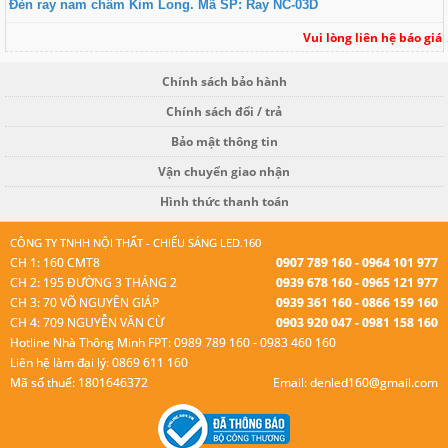
Đèn ray nam châm Kim Long. Mã SP: Ray NC-03D
Vui lòng liên hệ báo giá
Chính sách bảo hành
Chính sách đổi / trả
Bảo mật thông tin
Vận chuyển giao nhận
Hình thức thanh toán
CÔNG TY TNHH NỘI THẤT - CHIẾU SÁNG LED.160
CH 1: 160 CMT8
0907 789 160 - 0964 101 977
CH 2: 195 ĐƯỜNG 3 THÁNG 2
0939 678 160 - 0965 121 977
CH 3: 70 VÕ NGUYÊN GIÁP
0939 361 160 - 0866 159 160
CH 4: 709 NGUYỄN VĂN CỪ
0903 920 047 - 0981 158 160
Hotline Nhà Thông Minh FPT: 0989 789 160 - 0983 460 160
Liên hệ làm đại lý: 0869 611 160
Mã số thuế: 1801646372
Email: denled160@gmail.com