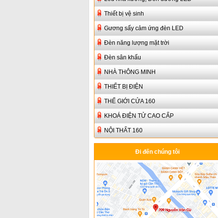
Thiết bị vệ sinh
Gương sấy cảm ứng đèn LED
Đèn năng lượng mặt trời
Đèn sân khấu
NHÀ THÔNG MINH
THIẾT BỊ ĐIỆN
THẾ GIỚI CỬA 160
KHOÁ ĐIỆN TỬ CAO CẤP
NỘI THẤT 160
Đi đến chúng tôi