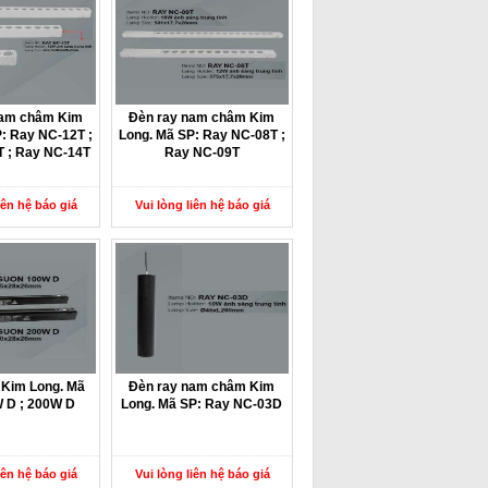
nam châm Kim
Đèn ray nam châm Kim
: Ray NC-12T ;
Long. Mã SP: Ray NC-08T ;
 ; Ray NC-14T
Ray NC-09T
iên hệ báo giá
Vui lòng liên hệ báo giá
 Kim Long. Mã
Đèn ray nam châm Kim
 D ; 200W D
Long. Mã SP: Ray NC-03D
iên hệ báo giá
Vui lòng liên hệ báo giá