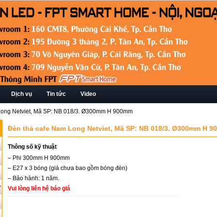
Dịch vụ
Tin tức
Video
Long Netviet, Mã SP: NB 018/3. Ø300mm H 900mm
Đèn thả cafe Nam Long Netviet, Mã SP: NB 018/3. Ø300mm H 
Thông số kỹ thuật
– Phi 300mm H 900mm
– E27 x 3 bóng (giá chưa bao gồm bóng đèn)
– Bảo hành: 1 năm.
ứ
Vui lòng liên hệ báo giá