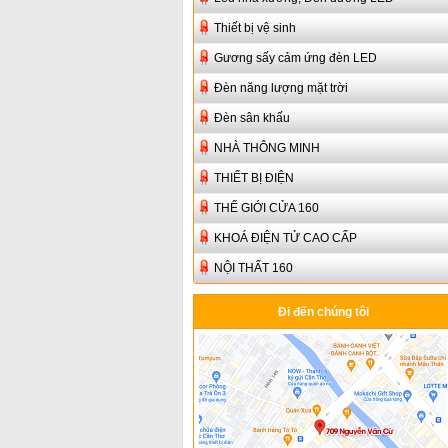
Thiết bị vệ sinh
Gương sấy cảm ứng đèn LED
Đèn năng lượng mặt trời
Đèn sân khấu
NHÀ THÔNG MINH
THIẾT BỊ ĐIỆN
THẾ GIỚI CỬA 160
KHOÁ ĐIỆN TỬ CAO CẤP
NỘI THẤT 160
Đi đến chúng tôi