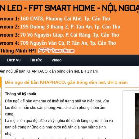
Dịch vụ
Tin tức
Video
Đèn ngủ để bàn KHAPHACO, gắn bóng đèn led, BH 1 năm
Đèn ngủ để bàn KHAPHACO, gắn bóng đèn led, BH 1 năm
Thông số kỹ thuật
Đèn ngủ để bàn Amarua có thiết kế trang nhã và hiện đại, vừa
tạo điểm nhấn cho căn phòng, vừa cho căn phòng thêm ấm
cúng.
ứ
Là một món quà độc đáo và ý nghĩa để dành tặng người thân và
bạn bè trong những dịp như cưới hỏi,tân gia hay mừng sinh
nhật.