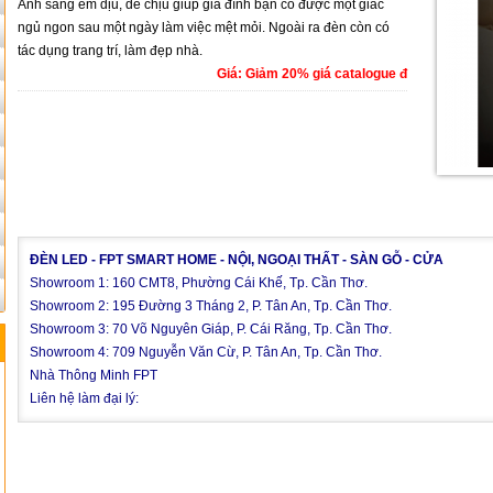
Ánh sáng êm dịu, dễ chịu giúp gia đình bạn có được một giấc
ngủ ngon sau một ngày làm việc mệt mỏi. Ngoài ra đèn còn có
tác dụng trang trí, làm đẹp nhà.
Giá: Giảm 20% giá catalogue đ
ĐÈN LED - FPT SMART HOME - NỘI, NGOẠI THẤT - SÀN GỖ - CỬA
Showroom 1: 160 CMT8, Phường Cái Khế, Tp. Cần Thơ.
Showroom 2: 195 Đường 3 Tháng 2, P. Tân An, Tp. Cần Thơ.
Showroom 3: 70 Võ Nguyên Giáp, P. Cái Răng, Tp. Cần Thơ.
Showroom 4: 709 Nguyễn Văn Cừ, P. Tân An, Tp. Cần Thơ.
Nhà Thông Minh FPT
Liên hệ làm đại lý: