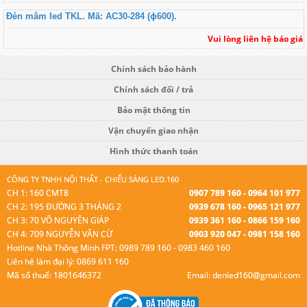
Đèn mâm led TKL. Mã: AC30-284 (ɸ600).
Vui lòng liên hệ báo giá
Chính sách bảo hành
Chính sách đổi / trả
Bảo mật thông tin
Vận chuyển giao nhận
Hình thức thanh toán
CÔNG TY TNHH NỘI THẤT - CHIẾU SÁNG LED.160
CH 1: 160 CMT8
0907 789 160 - 0964 101 977
CH 2: 195 ĐƯỜNG 3 THÁNG 2
0939 678 160 - 0965 121 977
CH 3: 70 VÕ NGUYÊN GIÁP
0939 361 160 - 0866 159 160
CH 4: 709 NGUYỄN VĂN CỪ
0903 920 047 - 0981 158 160
Hotline Nhà Thông Minh FPT: 0989 789 160 - 0983 460 160
Liên hệ làm đại lý: 0869 611 160
Mã số thuế: 1801646372
Email: denled160@gmail.com