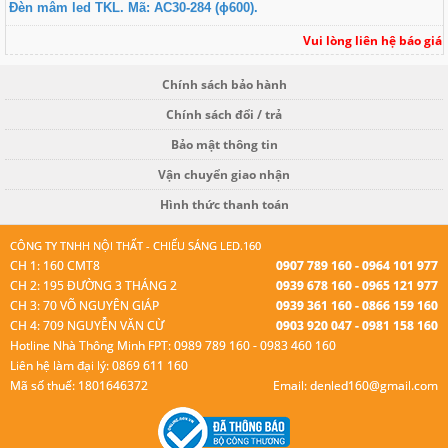
Đèn mâm led TKL. Mã: AC30-284 (ɸ600).
Vui lòng liên hệ báo giá
Chính sách bảo hành
Chính sách đổi / trả
Bảo mật thông tin
Vận chuyển giao nhận
Hình thức thanh toán
CÔNG TY TNHH NỘI THẤT - CHIẾU SÁNG LED.160
CH 1: 160 CMT8
0907 789 160 - 0964 101 977
CH 2: 195 ĐƯỜNG 3 THÁNG 2
0939 678 160 - 0965 121 977
CH 3: 70 VÕ NGUYÊN GIÁP
0939 361 160 - 0866 159 160
CH 4: 709 NGUYỄN VĂN CỪ
0903 920 047 - 0981 158 160
Hotline Nhà Thông Minh FPT: 0989 789 160 - 0983 460 160
Liên hệ làm đại lý: 0869 611 160
Mã số thuế: 1801646372
Email: denled160@gmail.com