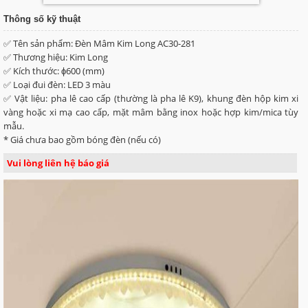
Thông số kỹ thuật
✅ Tên sản phẩm: Đèn Mâm Kim Long AC30-281
✅ Thương hiệu: Kim Long
✅ Kích thước: ɸ600 (mm)
✅ Loại đui đèn: LED 3 màu
✅ Vật liệu: pha lê cao cấp (thường là pha lê K9), khung đèn hộp kim xi
vàng hoặc xi mạ cao cấp, mặt mâm bằng inox hoặc hợp kim/mica tùy
mẫu.
* Giá chưa bao gồm bóng đèn (nếu có)
Vui lòng liên hệ báo giá