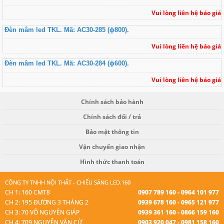
Vui lòng liên hệ báo giá
Đèn mâm led TKL. Mã: AC30-285 (ɸ800).
Vui lòng liên hệ báo giá
Đèn mâm led TKL. Mã: AC30-284 (ɸ600).
Vui lòng liên hệ báo giá
Chính sách bảo hành
Chính sách đổi / trả
Bảo mật thông tin
Vận chuyển giao nhận
Hình thức thanh toán
CÔNG TY TNHH NỘI THẤT - CHIẾU SÁNG LED.160
CH 1: 160 CMT8
0907 789 160 - 0964 101 977
CH 2: 195 ĐƯỜNG 3 THÁNG 2
0939 678 160 - 0965 121 977
CH 3: 70 VÕ NGUYÊN GIÁP
0939 361 160 - 0866 159 160
CH 4: 709 NGUYỄN VĂN CỪ
0903 920 047 - 0981 158 160