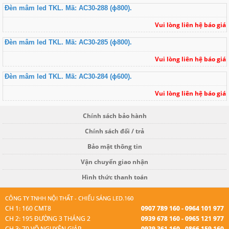
Đèn mâm led TKL. Mã: AC30-288 (ɸ800).
Vui lòng liên hệ báo giá
Đèn mâm led TKL. Mã: AC30-285 (ɸ800).
Vui lòng liên hệ báo giá
Đèn mâm led TKL. Mã: AC30-284 (ɸ600).
Vui lòng liên hệ báo giá
Chính sách bảo hành
Chính sách đổi / trả
Bảo mật thông tin
Vận chuyển giao nhận
Hình thức thanh toán
CÔNG TY TNHH NỘI THẤT - CHIẾU SÁNG LED.160
CH 1: 160 CMT8
0907 789 160 - 0964 101 977
CH 2: 195 ĐƯỜNG 3 THÁNG 2
0939 678 160 - 0965 121 977
CH 3: 70 VÕ NGUYÊN GIÁP
0939 361 160 - 0866 159 160