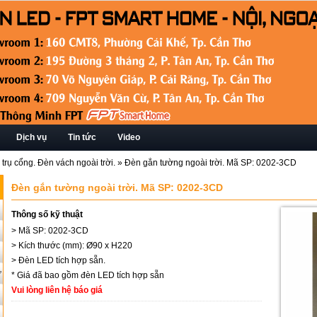
Dịch vụ
Tin tức
Video
rụ cổng. Đèn vách ngoài trời.
»
Đèn gắn tường ngoài trời. Mã SP: 0202-3CD
Đèn gắn tường ngoài trời. Mã SP: 0202-3CD
Thông số kỹ thuật
> Mã SP: 0202-3CD
> Kích thước (mm): Ø90 x H220
> Đèn LED tích hợp sẵn.
ứ
* Giá đã bao gồm đèn LED tích hợp sẵn
Vui lòng liên hệ báo giá