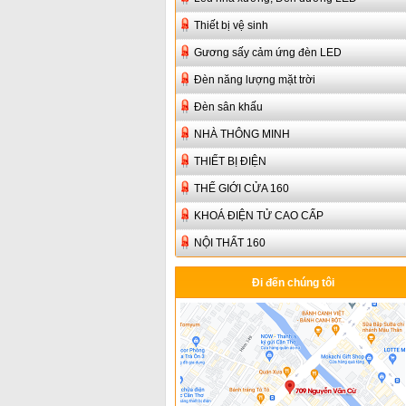
Thiết bị vệ sinh
Gương sấy cảm ứng đèn LED
Đèn năng lượng mặt trời
Đèn sân khấu
NHÀ THÔNG MINH
THIẾT BỊ ĐIỆN
THẾ GIỚI CỬA 160
KHOÁ ĐIỆN TỬ CAO CẤP
NỘI THẤT 160
Đi đến chúng tôi