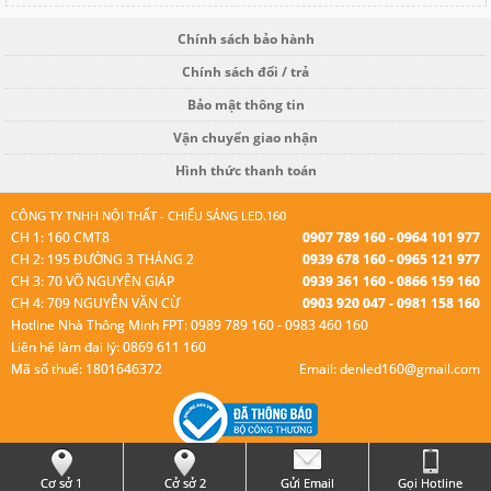
Chính sách bảo hành
Chính sách đổi / trả
Bảo mật thông tin
Vận chuyển giao nhận
Hình thức thanh toán
CÔNG TY TNHH NỘI THẤT - CHIẾU SÁNG LED.160
CH 1: 160 CMT8
0907 789 160 - 0964 101 977
CH 2: 195 ĐƯỜNG 3 THÁNG 2
0939 678 160 - 0965 121 977
CH 3: 70 VÕ NGUYÊN GIÁP
0939 361 160 - 0866 159 160
CH 4: 709 NGUYỄN VĂN CỪ
0903 920 047 - 0981 158 160
Hotline Nhà Thông Minh FPT: 0989 789 160 - 0983 460 160
Liên hệ làm đại lý: 0869 611 160
Mã số thuế: 1801646372
Email: denled160@gmail.com
© Bản quyền thuộc Led 160.
Cơ sở 1
Cở sở 2
Gửi Email
Gọi Hotline