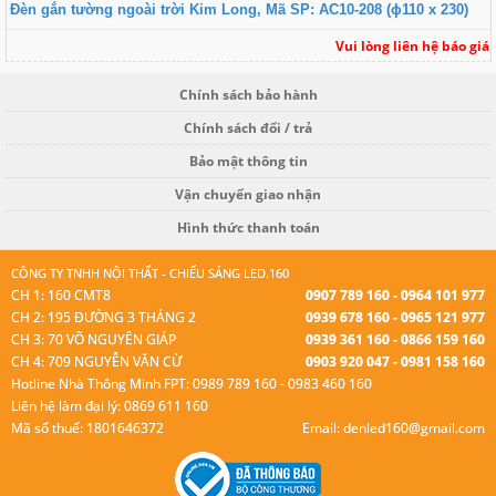
Đèn gắn tường ngoài trời Kim Long, Mã SP: AC10-208 (ɸ110 x 230)
Vui lòng liên hệ báo giá
Chính sách bảo hành
Chính sách đổi / trả
Bảo mật thông tin
Vận chuyển giao nhận
Hình thức thanh toán
CÔNG TY TNHH NỘI THẤT - CHIẾU SÁNG LED.160
CH 1: 160 CMT8
0907 789 160 - 0964 101 977
CH 2: 195 ĐƯỜNG 3 THÁNG 2
0939 678 160 - 0965 121 977
CH 3: 70 VÕ NGUYÊN GIÁP
0939 361 160 - 0866 159 160
CH 4: 709 NGUYỄN VĂN CỪ
0903 920 047 - 0981 158 160
Hotline Nhà Thông Minh FPT: 0989 789 160 - 0983 460 160
Liên hệ làm đại lý: 0869 611 160
Mã số thuế: 1801646372
Email: denled160@gmail.com