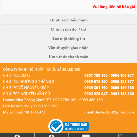
Vui lòng liên hệ báo giá
Chính sách bảo hành
Chính sách đổi / trả
Bảo mật thông tin
Vận chuyển giao nhận
Hình thức thanh toán
CÔNG TY TNHH NỘI THẤT - CHIẾU SÁNG LED.160
CH 1: 160 CMT8
0907 789 160 - 0964 101 977
CH 2: 195 ĐƯỜNG 3 THÁNG 2
0939 678 160 - 0965 121 977
CH 3: 70 VÕ NGUYÊN GIÁP
0939 361 160 - 0866 159 160
CH 4: 709 NGUYỄN VĂN CỪ
0903 920 047 - 0981 158 160
Hotline Nhà Thông Minh FPT: 0989 789 160 - 0983 460 160
Liên hệ làm đại lý: 0869 611 160
Mã số thuế: 1801646372
Email: denled160@gmail.com