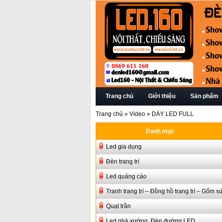
Trang chủ
Giới thiệu
Sản phẩm
Trang chủ
»
Video
»
DÂY LED FULL
Danh mục
Led gia dụng
Đèn trang trí
Led quảng cáo
Tranh trang trí – Đồng hồ trang trí – Gốm s
Quạt trần
Led nhà xưởng, Đèn đường LED