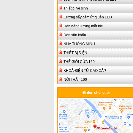
Thiết bị vệ sinh
Gương sấy cảm ứng đèn LED
Đèn năng lượng mặt trời
Đèn sân khấu
NHÀ THÔNG MINH
THIẾT BỊ ĐIỆN
THẾ GIỚI CỬA 160
KHOÁ ĐIỆN TỬ CAO CẤP
NỘI THẤT 160
Đi đến chúng tôi