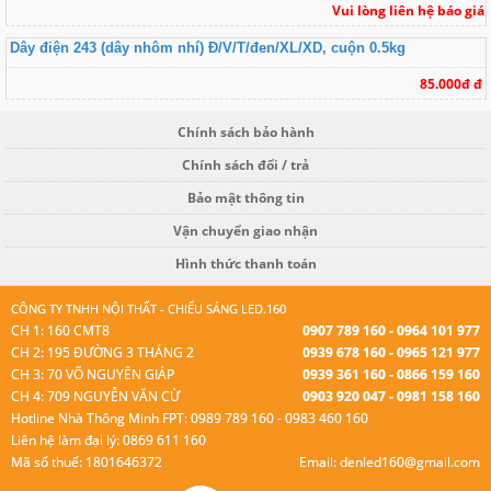
Vui lòng liên hệ báo giá
Dây điện 243 (dây nhôm nhí) Đ/V/T/đen/XL/XD, cuộn 0.5kg
85.000đ đ
Chính sách bảo hành
Chính sách đổi / trả
Bảo mật thông tin
Vận chuyển giao nhận
Hình thức thanh toán
CÔNG TY TNHH NỘI THẤT - CHIẾU SÁNG LED.160
CH 1: 160 CMT8
0907 789 160 - 0964 101 977
CH 2: 195 ĐƯỜNG 3 THÁNG 2
0939 678 160 - 0965 121 977
CH 3: 70 VÕ NGUYÊN GIÁP
0939 361 160 - 0866 159 160
CH 4: 709 NGUYỄN VĂN CỪ
0903 920 047 - 0981 158 160
Hotline Nhà Thông Minh FPT: 0989 789 160 - 0983 460 160
Liên hệ làm đại lý: 0869 611 160
Mã số thuế: 1801646372
Email: denled160@gmail.com