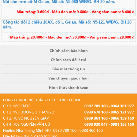
Nút che trơn cỡ M Gelan, Mã số: N5-060 W/B/G. BH 20 năm.
Màu trắng: 3.600đ - Màu đen mờ: 9.600đ - Vàng sâm panh: 8.400 đ
Công tắc đôi 2 chiều 10AX, cỡ L Gelan, Mã số: N5-121 W/B/G. BH 20
năm.
Màu trắng: 20.400đ - Màu đen mờ: 30.800đ - Vàng sâm panh: 28.000 đ
Chính sách bảo hành
Chính sách đổi / trả
Bảo mật thông tin
Vận chuyển giao nhận
Hình thức thanh toán
CÔNG TY TNHH NỘI THẤT - CHIẾU SÁNG LED.160
CH 1: 160 CMT8
0907 789 160 - 0964 101 977
CH 2: 195 ĐƯỜNG 3 THÁNG 2
0939 678 160 - 0965 121 977
CH 3: 70 VÕ NGUYÊN GIÁP
0939 361 160 - 0866 159 160
CH 4: 709 NGUYỄN VĂN CỪ
0903 920 047 - 0981 158 160
Hotline Nhà Thông Minh FPT: 0989 789 160 - 0983 460 160
Liên hệ làm đại lý: 0869 611 160