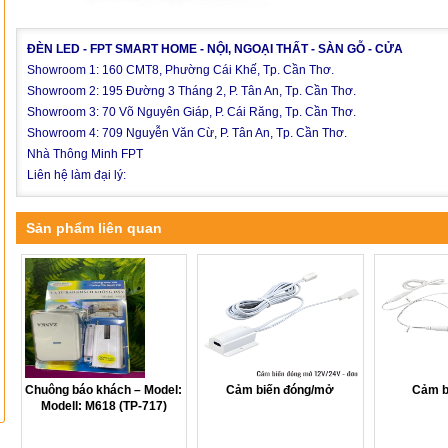
ĐÈN LED - FPT SMART HOME - NỘI, NGOẠI THẤT - SÀN GỖ - CỬA
Showroom 1: 160 CMT8, Phường Cái Khế, Tp. Cần Thơ.
Showroom 2: 195 Đường 3 Tháng 2, P. Tân An, Tp. Cần Thơ.
Showroom 3: 70 Võ Nguyên Giáp, P. Cái Răng, Tp. Cần Thơ.
Showroom 4: 709 Nguyễn Văn Cừ, P. Tân An, Tp. Cần Thơ.
Nhà Thông Minh FPT
Liên hệ làm đại lý:
Sản phẩm liên quan
Chuông báo khách – Model:
Cảm biến đóng/mở
Cảm b
Modell: M618 (TP-717)