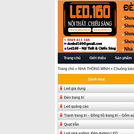
Trang chủ
Giới thiệu
Sản phẩm
Trang chủ
»
NHÀ THÔNG MINH
»
Chuông báo
Danh mục
Led gia dụng
Đèn trang trí
Led quảng cáo
Tranh trang trí – Đồng hồ trang trí – Gốm s
Quạt trần
Led nhà xưởng, Đèn đường LED