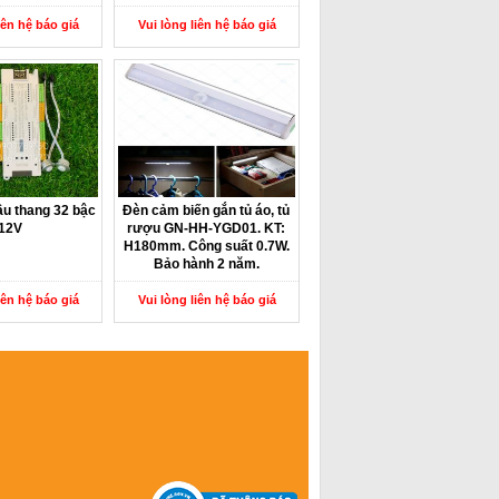
iên hệ báo giá
Vui lòng liên hệ báo giá
u thang 32 bậc
Đèn cảm biến gắn tủ áo, tủ
12V
rượu GN-HH-YGD01. KT:
H180mm. Công suất 0.7W.
Bảo hành 2 năm.
iên hệ báo giá
Vui lòng liên hệ báo giá