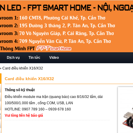
Dịch vụ
Tin tức
Video
»
Card điều khiển X16/X32
Card điều khiển X16/X32
Thông số kỹ thuật
Điều khiển module ma trận (quang báo) cao 8/16/32 tấm, dài
100/500/1.000 tấm , cổng COM, USB, LAN
HOTLINE: 0907 789 160 – 0939 678 160
ứ
Vui lòng liên hệ báo giá