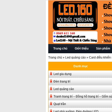
Trang chủ
Giới thiệu
Sản phẩm
Trang chủ
»
Led quảng cáo
»
Card điều khiển
Danh mục
Led gia dụng
Đèn trang trí
Led quảng cáo
Tranh trang trí – Đồng hồ trang trí – Gốm s
Quạt trần
Led nhà xưởng, Đèn đường LED