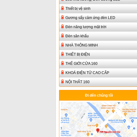
Thiết bị vệ sinh
Gương sấy cảm ứng đèn LED
Đèn năng lượng mặt trời
Đèn sân khấu
NHÀ THÔNG MINH
THIẾT BỊ ĐIỆN
THẾ GIỚI CỬA 160
KHOÁ ĐIỆN TỬ CAO CẤP
NỘI THẤT 160
Đi đến chúng tôi