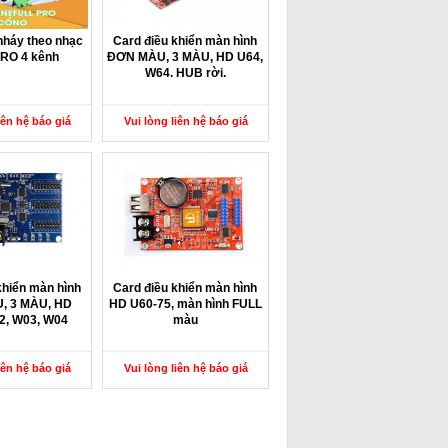
háy theo nhạc
Card điều khiển màn hình
RO 4 kênh
ĐƠN MÀU, 3 MÀU, HD U64,
W64. HUB rời.
iên hệ báo giá
Vui lòng liên hệ báo giá
khiển màn hình
Card điều khiển màn hình
, 3 MÀU, HD
HD U60-75, màn hình FULL
2, W03, W04
màu
iên hệ báo giá
Vui lòng liên hệ báo giá