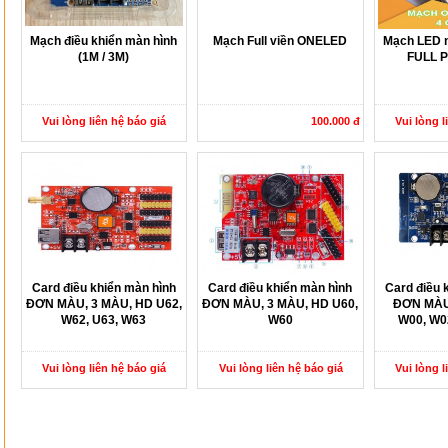
Mạch điều khiển màn hình
Mạch Full viền ONELED
Mạch LED n
(1M / 3M)
FULL P
Vui lòng liên hệ báo giá
100.000 đ
Vui lòng l
Card điều khiển màn hình
Card điều khiển màn hình
Card điều 
ĐƠN MÀU, 3 MÀU, HD U62,
ĐƠN MÀU, 3 MÀU, HD U60,
ĐƠN MÀU
W62, U63, W63
W60
W00, W0
Vui lòng liên hệ báo giá
Vui lòng liên hệ báo giá
Vui lòng l